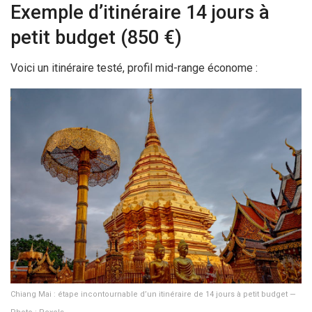
Exemple d’itinéraire
14 jours
à
petit budget (
850 €
)
Voici un itinéraire testé, profil mid-range économe :
Chiang Mai : étape incontournable d’un itinéraire de
14 jours
à petit budget —