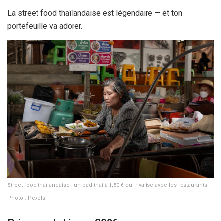
La street food thaïlandaise est légendaire — et ton
portefeuille va adorer.
Street food thaïlandaise : un pad thai à
1,50 €
qui rivalise avec les restaurants —
Photo : Pexels