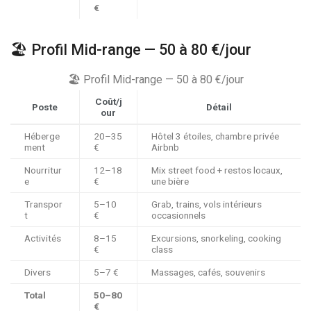
€
🏖️ Profil Mid-range — 50 à
80 €
/jour
🏖️ Profil Mid-range — 50 à
80 €
/jour
Coût/j
Poste
Détail
our
Héberge
20–
35
Hôtel 3 étoiles, chambre privée
ment
€
Airbnb
Nourritur
12–
18
Mix street food + restos locaux,
e
€
une bière
Transpor
5–
10
Grab, trains, vols intérieurs
t
€
occasionnels
Activités
8–
15
Excursions, snorkeling, cooking
€
class
Divers
5–
7 €
Massages, cafés, souvenirs
Total
50–
80
€