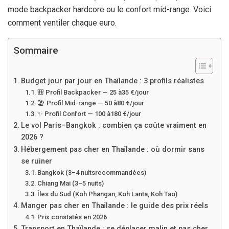
mode backpacker hardcore ou le confort mid-range. Voici
comment ventiler chaque euro.
Sommaire
Budget jour par jour en Thaïlande : 3 profils réalistes
🎒 Profil Backpacker — 25 à
35 €
/jour
🏖️ Profil Mid-range — 50 à
80 €
/jour
✨ Profil Confort — 100 à
180 €
/jour
Le vol Paris–Bangkok : combien ça coûte vraiment en
2026 ?
Hébergement pas cher en Thaïlande : où dormir sans
se ruiner
Bangkok (3–
4 nuits
recommandées)
Chiang Mai (3–
5 nuits
)
Îles du Sud (Koh Phangan, Koh Lanta, Koh Tao)
Manger pas cher en Thaïlande : le guide des prix réels
Prix constatés en 2026
Transport en Thaïlande : se déplacer malin et pas cher