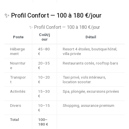
✨ Profil Confort — 100 à
180 €
/jour
✨ Profil Confort — 100 à
180 €
/jour
Coût/j
Poste
Détail
our
Héberge
45–
80
Resort 4 étoiles, boutique hôtel,
ment
€
villa privée
Nourritur
20–
35
Restaurants cotés, rooftop bars
e
€
Transpor
10–
20
Taxi privé, vols intérieurs,
t
€
location scooter
Activités
15–
30
Spa, plongée, excursions privées
€
Divers
10–
15
Shopping, assurance premium
€
Total
100–
180 €