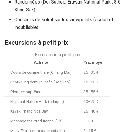
Randonnées (Doi Suthep, Erawan National Park :
8 €
,
Khao Sok)
Couchers de soleil sur les viewpoints (gratuit et
inoubliable)
Excursions à petit prix
Excursions à petit prix
Activité
Prix moyen
Cours de cuisine thaïe (Chiang Mai)
25–
35 €
Snorkeling demi-journée (Koh Tao)
15–
25 €
Plongée baptême
35–
55 €
Elephant Nature Park (éthique)
60–
75 €
Kayak Phang Nga Bay
25–
40 €
Massage thaï traditionnel (
1h
)
5–
8 €
Muay Thai (cours ou spectacle)
8–
15 €