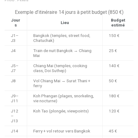
Photo : Pexels
Exemple d’itinéraire
14 jours
à petit budget (
850 €
)
Jour
Budget
Lieu
s
estimé
J1–
Bangkok (temples, street food,
150 €
J3
Chatuchak)
J4
Train de nuit Bangkok → Chiang
25 €
Mai
J5–
Chiang Mai (temples, cooking
140 €
J7
class, Doi Suthep)
J8
Vol Chiang Mai → Surat Thani +
50 €
ferry
J9–
Koh Phangan (plages, snorkeling,
180 €
J11
vie nocturne)
J12
Koh Tao (plongée, viewpoints)
120 €
–
J13
J14
Ferry + vol retour vers Bangkok
45 €