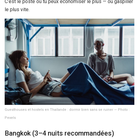
C’est le poste où tu peux économiser le plus — ou gaspiller
le plus vite.
Guesthouses et hostels en Thaïlande : dormir bien sans se ruiner — Photo :
Pexels
Bangkok (3–
4 nuits
recommandées)