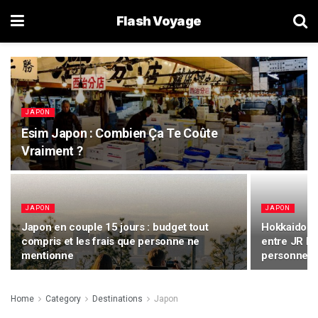
Flash Voyage
JAPON
Esim Japon : Combien Ça Te Coûte
Vraiment ?
JAPON
JAPON
Japon en couple 15 jours : budget tout
Hokkaido en 
compris et les frais que personne ne
entre JR Pa
mentionne
personne n’
Home
Category
Destinations
Japon