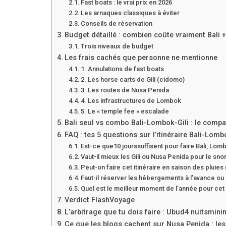
Fast boats : le vrai prix en 2026
Les arnaques classiques à éviter
Conseils de réservation
Budget détaillé : combien coûte vraiment Bali 
Trois niveaux de budget
Les frais cachés que personne ne mentionne
1. Annulations de fast boats
2. Les horse carts de Gili (cidomo)
3. Les routes de Nusa Penida
4. Les infrastructures de Lombok
5. Le « temple fee » escalade
Bali seul vs combo Bali-Lombok-Gili : le compa
FAQ : tes 5 questions sur l’itinéraire Bali-Lomb
Est-ce que
10 jours
suffisent pour faire Bali, Lomb
Vaut-il mieux les Gili ou Nusa Penida pour le sno
Peut-on faire cet itinéraire en saison des pluies
Faut-il réserver les hébergements à l’avance ou 
Quel est le meilleur moment de l’année pour cet i
Verdict FlashVoyage
L’arbitrage que tu dois faire : Ubud
4 nuits
mini
Ce que les blogs cachent sur Nusa Penida : le