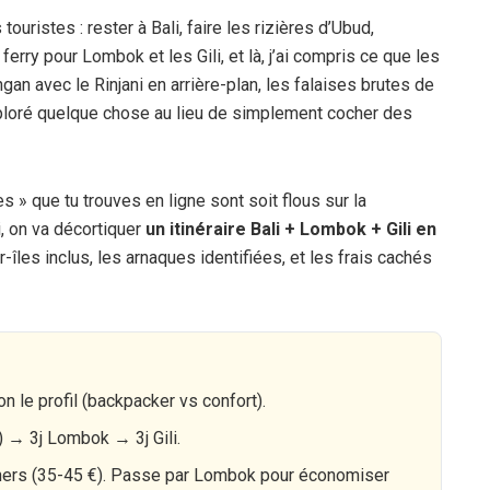
uristes : rester à Bali, faire les rizières d’Ubud,
 ferry pour Lombok et les Gili, et là, j’ai compris ce que les
an avec le Rinjani en arrière-plan, les falaises brutes de
xploré quelque chose au lieu de simplement cocher des
es » que tu trouves en ligne sont soit flous sur la
ci, on va décortiquer
un itinéraire Bali + Lombok + Gili en
er-îles inclus, les arnaques identifiées, et les frais cachés
n le profil (backpacker vs confort).
 → 3j Lombok → 3j Gili.
hers (35-
45 €
). Passe par Lombok pour économiser