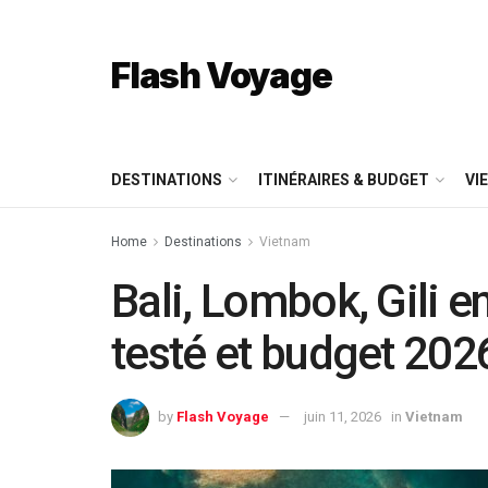
Flash Voyage
DESTINATIONS
ITINÉRAIRES & BUDGET
VI
Home
Destinations
Vietnam
Bali, Lombok, Gili en
testé et budget 202
by
Flash Voyage
juin 11, 2026
in
Vietnam