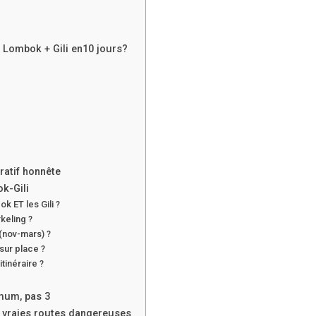
+ Lombok + Gili en
10 jours
?
ratif honnête
ok-Gili
ok ET les Gili ?
rkeling ?
 (nov-mars) ?
sur place ?
tinéraire ?
mum, pas 3
s vraies routes dangereuses