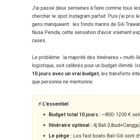
J’ai passé deux semaines à faire comme tous les to
chercher le spot Instagram parfait. Puis j’ai pris le
gens manquaient : les fonds marins de Gili Trawang
Nusa Penida, cette sensation d’avoir vraiment e
cases.
Le problème : la majorité des itinéraires « multi-îl
logistique, soit calibrés pour un budget illimité. I
10 jours
avec un vrai budget
, les transferts int
que personne ne mentionne.
⚡ L’essentiel
Budget total
10 jours
:
~800-1
200 €
selo
Itinéraire optimal :
4j Bali (Ubud+Canggu)
Le piège :
Les fast boats Bali-Gili sont c