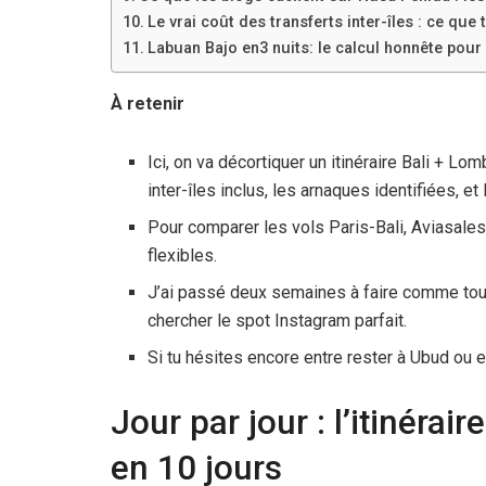
Le vrai coût des transferts inter-îles : ce que
Labuan Bajo en
3 nuits
: le calcul honnête po
À retenir
Ici, on va décortiquer un itinéraire Bali + Lom
inter-îles inclus, les arnaques identifiées, 
Pour comparer les vols Paris-Bali, Aviasal
flexibles.
J’ai passé deux semaines à faire comme tous l
chercher le spot Instagram parfait.
Si tu hésites encore entre rester à Ubud ou exp
Jour par jour : l’itinérai
en
10 jours