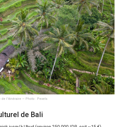
de l’itinéraire — Photo : Pexels
lturel de Bali
Gojek jusqu’à Ubud (environ
250 000 IDR
, soit ~
15 €
).