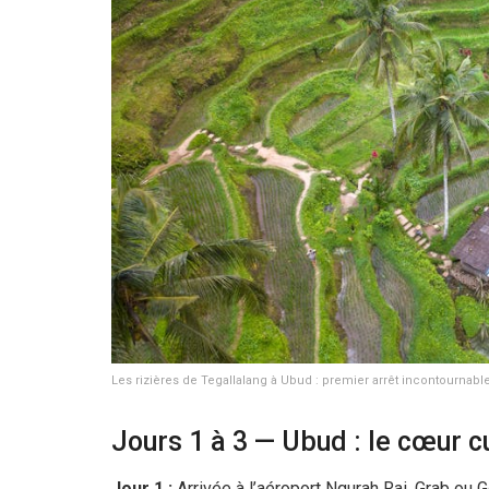
Les rizières de Tegallalang à Ubud : premier arrêt incontournable 
Jours 1 à 3 — Ubud : le cœur cu
Jour 1 :
Arrivée à l’aéroport Ngurah Rai. Grab ou 