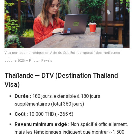
Visa nomade numérique en Asie du Sud-Est : comparatif des meilleures
options 2026 — Photo : Pexels
Thaïlande — DTV (Destination Thailand
Visa)
Durée :
180 jours
, extensible à
180 jours
supplémentaires (total
360 jours
)
Coût :
10 000 THB
(~
265 €
)
Revenu minimum exigé :
Non spécifié officiellement,
mais les témoignages indiquent que montrer ~
1 500