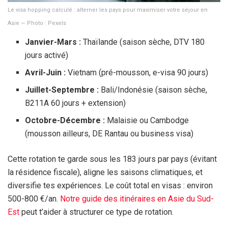
Le visa hopping calculé : alterner les pays pour maximiser votre séjour en
Asie — Photo : Pexels
Janvier-Mars :
Thaïlande (saison sèche, DTV
180
jours
activé)
Avril-Juin :
Vietnam (pré-mousson, e-visa
90 jours
)
Juillet-Septembre :
Bali/Indonésie (saison sèche,
B211A
60 jours
+ extension)
Octobre-Décembre :
Malaisie ou Cambodge
(mousson ailleurs, DE Rantau ou business visa)
Cette rotation te garde sous les
183 jours
par pays (évitant
la résidence fiscale), aligne les saisons climatiques, et
diversifie tes expériences. Le coût total en visas : environ
500-
800 €
/an.
Notre guide des itinéraires en Asie du Sud-
Est
peut t’aider à structurer ce type de rotation.