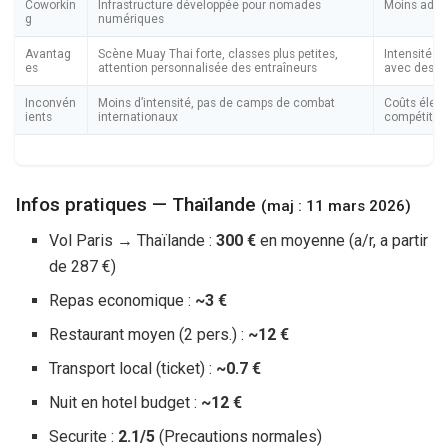
Coworkin
Infrastructure développée pour nomades
Moins adapt
g
numériques
Avantag
Scène Muay Thai forte, classes plus petites,
Intensité d
es
attention personnalisée des entraîneurs
avec des fi
Inconvén
Moins d’intensité, pas de camps de combat
Coûts élevé
ients
internationaux
compétitiv
Infos pratiques — Thaïlande
(maj : 11 mars 2026)
Vol Paris → Thaïlande :
300 €
en moyenne (a/r, a partir
de
287 €
)
Repas economique :
~
3 €
Restaurant moyen (2 pers.) :
~
12 €
Transport local (ticket) :
~
0.7 €
Nuit en hotel budget :
~
12 €
Securite :
2.1/5
(Precautions normales)