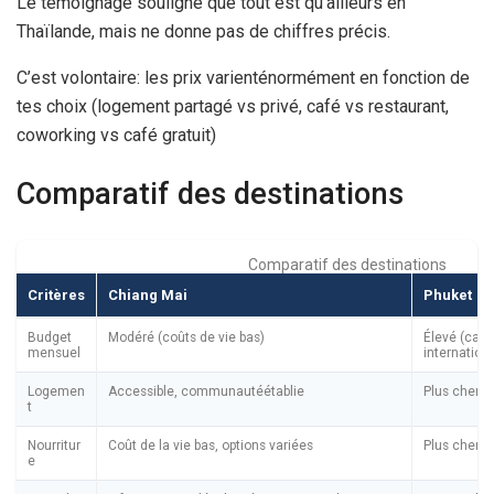
Le témoignage souligne que tout est qu’ailleurs en
Thaïlande, mais ne donne pas de chiffres précis.
C’est volontaire: les prix varienténormément en fonction de
tes choix (logement partagé vs privé, café vs restaurant,
coworking vs café gratuit)
Comparatif des destinations
Comparatif des destinations
Critères
Chiang Mai
Phuket
Budget
Modéré (coûts de vie bas)
Élevé (cam
mensuel
internation
Logemen
Accessible, communautéétablie
Plus cher, 
t
Nourritur
Coût de la vie bas, options variées
Plus cher, o
e