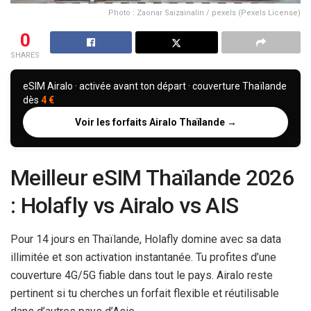
Photo : Zaonar Saizainalin / pexels (Pexels License)
0
SHARES
eSIM Airalo · activée avant ton départ · couverture Thaïlande
dès
4 €
Voir les forfaits Airalo Thaïlande →
Meilleur eSIM Thaïlande 2026
: Holafly vs Airalo vs AIS
Pour
14 jours
en Thaïlande, Holafly domine avec sa data
illimitée et son activation instantanée. Tu profites d’une
couverture 4G/5G fiable dans tout le pays. Airalo reste
pertinent si tu cherches un forfait flexible et réutilisable