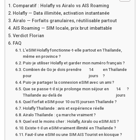
Comparatif : Holafly vs Airalo vs AIS Roaming
Holafly — Data illimitée, activation instantanée
Airalo — Forfaits granulaires, réutilisable partout
AIS Roaming — SIM locale, prix brut imbattable
Verdict Florian
FAQ
L’eSIM Holafly fonctionne-t-elle partout en Thaïlande,
même en province ?
Puis-je utiliser Holafly et garder mon numéro français ?
Combien de Go je dois prendre
14
en Thaïlande
pour
jours
?
Puis-je partager la connexion eSIM avec un ami ?
Que se passe-t-il si je prolonge mon séjour en
14
?
Thaïlande au-delà de
jours
Quel forfait eSIM pour 10 ou
15 jours
en Thaïlande ?
Holafly Thaïlande : avis et expérience réelle
Airalo Thaïlande : ça marche vraiment ?
Quel est le moins cher : Holafly, Airalo ou eSIM AIS ?
Existe-t-il un eSIM vraiment illimité en Thaïlande ?
Faut-il une eSIM ou une SIM AIS Tourist en kiosque ?