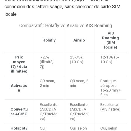
connexion dès l’atterrissage, sans chercher de carte SIM
locale.
Comparatif : Holafly vs Airalo vs AIS Roaming
AIS
Roaming
Holafly
Airalo
(SIM
locale)
Prix
~
27€
25-
35€
12-
18€
(5-
moyen
(illimité,
(10 Go)
10 Go)
(7j / data
7j)
illimitée)
QR scan,
QR scan,
2
Boutique
Activatio
2 min
min
aéroport,
n
15-
20 min
+
files
Excellente
Excellente
Excellente
Couvertu
(AIS/DTA
(AIS/DTA
(AIS native)
re 4G/5G
C/TrueMo
C/TrueMo
ve)
ve)
Hotspot /
Oui,
Oui, selon
Oui, selon