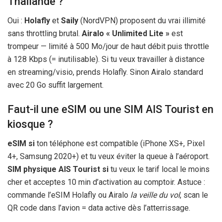
Thaïlande ?
Oui :
Holafly
et
Saily
(NordVPN) proposent du vrai illimité
sans throttling brutal.
Airalo « Unlimited Lite »
est
trompeur — limité à 500 Mo/jour de haut débit puis throttle
à 128 Kbps (= inutilisable). Si tu veux travailler à distance
en streaming/visio, prends Holafly. Sinon Airalo standard
avec 20 Go suffit largement.
Faut-il une eSIM ou une SIM AIS Tourist en
kiosque ?
eSIM si
ton téléphone est compatible (iPhone XS+, Pixel
4+, Samsung 2020+) et tu veux éviter la queue à l’aéroport.
SIM physique AIS Tourist si
tu veux le tarif local le moins
cher et acceptes
10 min
d’activation au comptoir. Astuce :
commande l’eSIM Holafly ou Airalo
la veille du vol
, scan le
QR code dans l’avion = data active dès l’atterrissage.