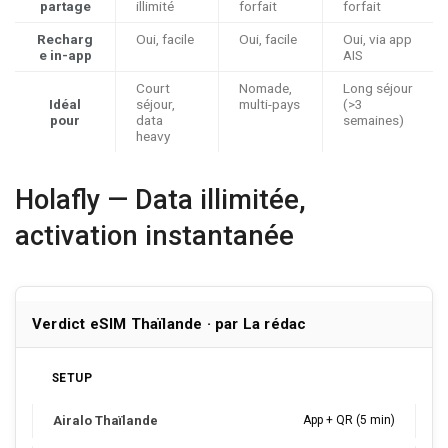
partage
illimité
forfait
forfait
Recharg
Oui, facile
Oui, facile
Oui, via app
e in-app
AIS
Court
Nomade,
Long séjour
Idéal
séjour,
multi-pays
(>
3
pour
data
semaines
)
heavy
Holafly — Data illimitée,
activation instantanée
Verdict eSIM Thaïlande · par La rédac
SETUP
App + QR (5 min)