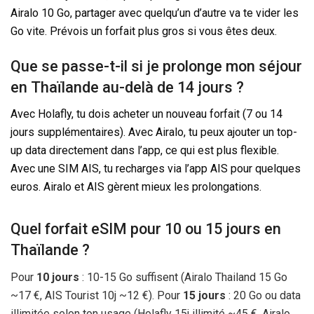
Airalo 10 Go, partager avec quelqu’un d’autre va te vider les
Go vite. Prévois un forfait plus gros si vous êtes deux.
Que se passe-t-il si je prolonge mon séjour
en Thaïlande au-delà de
14 jours
?
Avec Holafly, tu dois acheter un nouveau forfait (7 ou
14
jours
supplémentaires). Avec Airalo, tu peux ajouter un top-
up data directement dans l’app, ce qui est plus flexible.
Avec une SIM AIS, tu recharges via l’app AIS pour quelques
euros. Airalo et AIS gèrent mieux les prolongations.
Quel forfait eSIM pour 10 ou
15 jours
en
Thaïlande ?
Pour
10 jours
: 10-15 Go suffisent (Airalo Thailand 15 Go
~
17 €
, AIS Tourist 10j ~
12 €
). Pour
15 jours
: 20 Go ou data
illimitée selon ton usage (Holafly 15j illimité ~
45 €
, Airalo